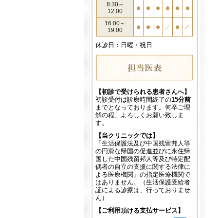
8:30～
●
●
●
●
●
●
12:00
16:00～
●
●
●
／
●
／
19:00
休診日：日曜・祝日
【初診で受けられる患者さんへ】
初診受付は診療時間終了の
15分前
までとなっております。何卒ご理
解の程、よろしくお願い致しま
す。
【当クリニックでは】
「生活保護法及び中国残留邦人等
の円滑な帰国の促進並びに永住帰
国した中国残留邦人等及び特定配
偶者の自立の支援に関する法律に
よる医療機関」の指定医療機関で
はありません。（生活保護受給者
証による診療は、行っておりませ
ん）
【ご利用頂ける支払サービス】