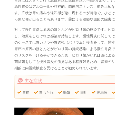
胃炎には大きく分けて急性胃炎と慢性胃炎の2種類があります
急性胃炎はアルコールや精神的、肉体的ストレス、痛み止めな
す。症状は胃の痛みや違和感が急に現れるのが特徴で、ひどけ
っ黒な便が出ることもあります。薬による治療や原因の除去に
対して慢性胃炎は原因のほとんどがピロリ菌の感染です。ピロ
し、治療をしなければ感染が持続します。慢性胃炎に関しては
のケースでは胃カメラや胃透視（バリウム）検査をして、慢性
胃癌の原因のほとんどがピロリ菌の持続感染による慢性胃炎で
のリスクを下げる事ができるため、ピロリ菌がいれば薬による
菌除菌をしても慢性胃炎の所見はある程度残るため、胃癌のリ
期的に内視鏡検査を受けることが勧められています。
主な症状
胃痛
胃もたれ
嘔気
嘔吐
腹満感