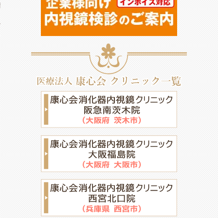
情報
市胃がん検診