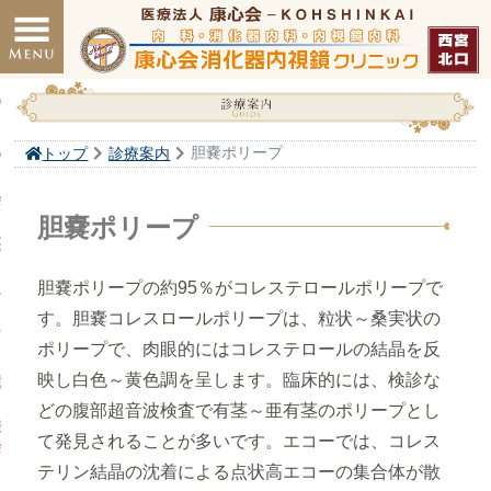
閉じる
プ
いさつ
胆嚢ポリープ
トップ
診療案内
会について
胆嚢ポリープ
医表
胆嚢ポリープの約95％がコレステロールポリープで
ニック医師紹介
す。胆嚢コレスロールポリープは、粒状～桑実状の
ての方へ
ポリープで、肉眼的にはコレステロールの結晶を反
鏡検査・治療
映し白色～黄色調を呈します。臨床的には、検診な
どの腹部超音波検査で有茎～亜有茎のポリープとし
様向け内視鏡検診のご案内
て発見されることが多いです。エコーでは、コレス
ボイス対応）
テリン結晶の沈着による点状高エコーの集合体が散