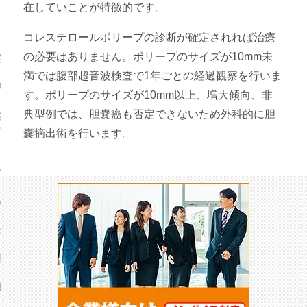
・自由診療
（インボイス対応）
在していことが特徴的です。
コレステロールポリープの診断が確定されれば治療
の必要はありません。ポリープのサイズが10mm未
実績
満では腹部超音波検査で1年ごとの経過観察を行いま
膵外来
す。ポリープのサイズが10mm以上、増大傾向、非
典型例では、胆嚢癌も否定できないため外科的に胆
案内
嚢摘出術を行います。
ト予約の方法
アガイド
ある質問
セス
票ダウンロード
機関の方へ